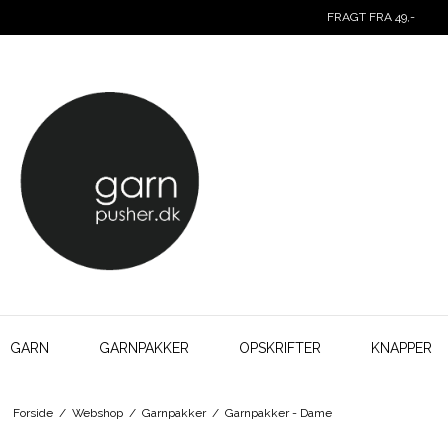
FRAGT FRA 49,-
GARN
GARNPAKKER
OPSKRIFTER
KNAPPER
Forside
/
Webshop
/
Garnpakker
/
Garnpakker - Dame