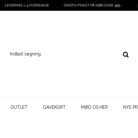
LEVERING 1-4 HVERDAGE
GRATIS FRAGT PÅ KØB OVER 499,-
OUTLET
GAVEKORT
MØD OS HER
NYE P