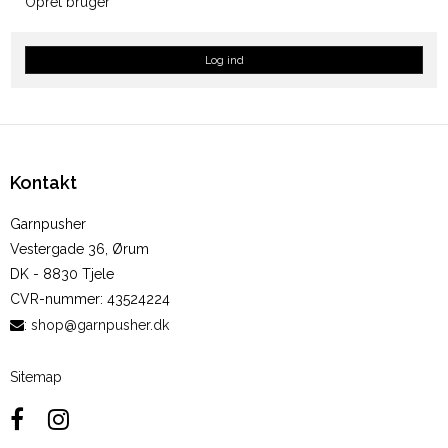
Opret bruger
Log ind
Kontakt
Garnpusher
Vestergade 36, Ørum
DK - 8830 Tjele
CVR-nummer
:
43524224
:
shop@garnpusher.dk
Sitemap