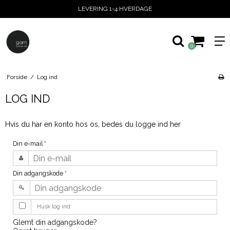
LEVERING 1-4 HVERDAGE
0
Forside
/
Log ind
LOG IND
Hvis du har en konto hos os, bedes du logge ind her
Din e-mail
*
Din adgangskode
*
Husk log ind
Glemt din adgangskode?