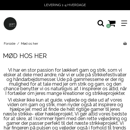
LEVERING 1-4 HVERDAGE
0
Forside
/
Mød os her
MØD HOS HER
Vi har en stor passion for lækkert garn og strik, som vi
elsker at dele med andre, når vi er ude på strikkefestivaller
og håndarbejdsmesser. Ude på garnmesserne er der rig
mulighed for at tale med jer om strik og garn, og den
chance benytter vi os naturligvis af. I inspirerer os altid, når
I fortæller om jeres mange kreationer og strikkeprojekter.
Vi elsker ikke kun at guide, vejlede og dele ud af vores
viden om garn og strik, men nyder også at inspirere og
hjælpe jer, med at finde de helt rigtige garner til jeres
næste strikke- eller hækleprojekt. Vi gør altid vores bedste
for at sikre, at I kommer hjem med den rette vejledning og
garner der passer perfekt til det næste strikkeprojekt. Vi
har fingeren på pulsen og vejleder også i forhold til trends