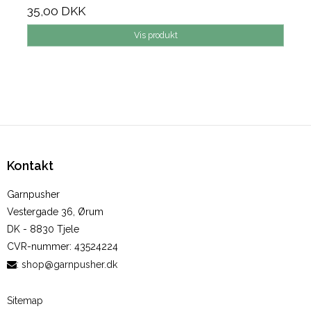
35,00 DKK
Vis produkt
Kontakt
Garnpusher
Vestergade 36, Ørum
DK - 8830 Tjele
CVR-nummer
:
43524224
:
shop@garnpusher.dk
Sitemap