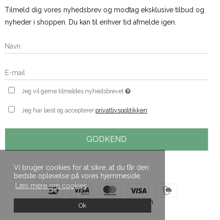
Tilmeld dig vores nyhedsbrev og modtag eksklusive tilbud og
nyheder i shoppen. Du kan til enhver tid afmelde igen.
Jeg vil gerne tilmeldes nyhedsbrevet
Jeg har læst og accepterer
privatlivspolitikken
GODKEND
Vi bruger cookies for at sikre, at du får den
bedste oplevelse på vores hjemmeside.
Læs mere om cookies
Skabt med ♥ af DanDomain
Ok