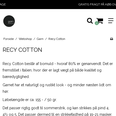
GRATIS FRAGT PÅ KØB OVER 499,-
0
Forside
/
Webshop
/
Garn
/
Recy Cotton
RECY COTTON
Recy Cotton består af bomuld - hvoraf 80% er genanvendt. Det er
fremstillet i Italien, hvor der er lagt vægt på både kvalitet og
bæredygtighed.
Garnet har et naturligt og rustikt look - og minder næsten lidt om
hør.
Løbelængde er ca. 155 - / 50 gr.
Det passer rigtig godt til sommerstrik, og kan strikkes på pind 4,
4½ og 5. Det passer dermed til en strikkefasthed på 19-21 masker.