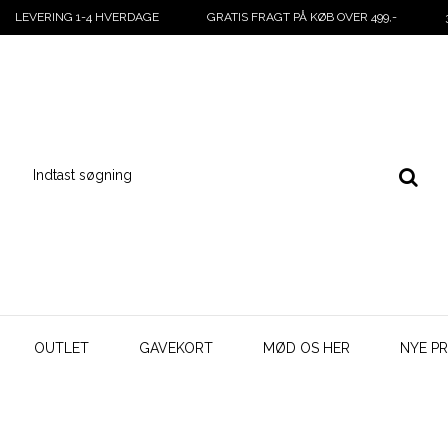
LEVERING 1-4 HVERDAGE
GRATIS FRAGT PÅ KØB OVER 499,-
OUTLET
GAVEKORT
MØD OS HER
NYE P