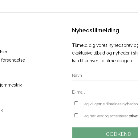
Nyhedstilmelding
Tilmeld dig vores nyhedsbrev 
lser
eksklusive tilbud og nyheder i 
r forsendelse
kan til enhver tid afmelde igen.
hjemmestrik
Jeg vil gerne tilmeldes nyheds
ik
Jeg har læst og accepterer
priva
GODKEND