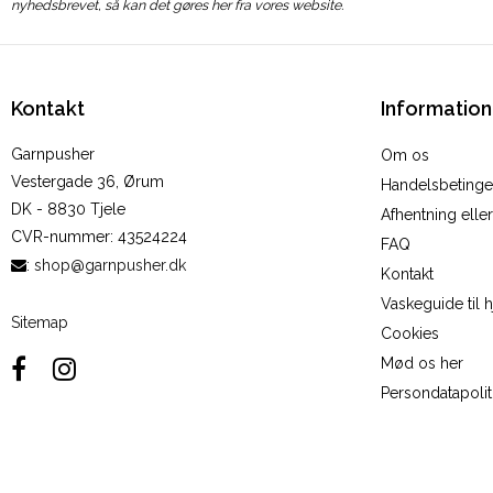
nyhedsbrevet, så kan det gøres her fra vores website.
Kontakt
Information
Garnpusher
Om os
Vestergade 36, Ørum
Handelsbetinge
DK - 8830 Tjele
Afhentning elle
CVR-nummer
:
43524224
FAQ
:
shop@garnpusher.dk
Kontakt
Vaskeguide til 
Sitemap
Cookies
Mød os her
Persondatapolit