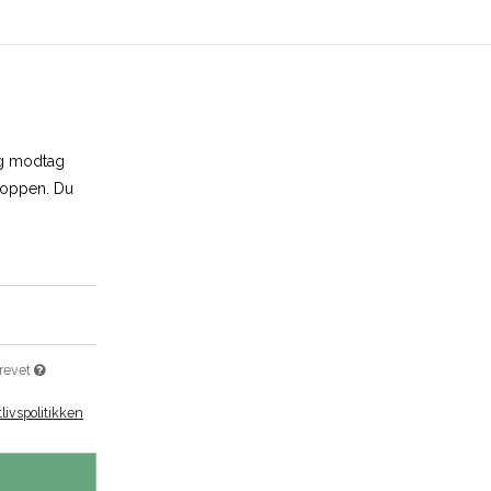
og modtag
shoppen. Du
brevet
tlivspolitikken