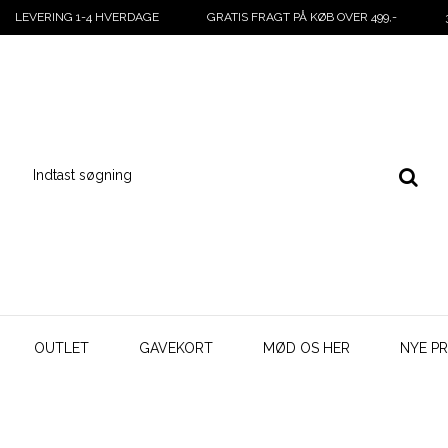
LEVERING 1-4 HVERDAGE
GRATIS FRAGT PÅ KØB OVER 499,-
OUTLET
GAVEKORT
MØD OS HER
NYE P