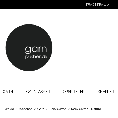
FRAGT FRA 49,-
GARN
GARNPAKKER
OPSKRIFTER
KNAPPER
Forside
/
Webshop
/
Garn
/
Recy Cotton
/
Recy Cotton - Nature