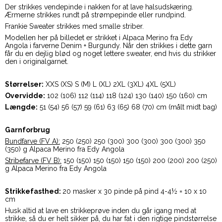
Der strikkes vendepinde i nakken for at lave halsudskæring.
Ærmerne strikkes rundt på strømpepinde eller rundpind.
Frankie Sweater strikkes med smalle striber.
Modellen her på billedet er strikket i Alpaca Merino fra Edy
Angola i farverne Denim + Burgundy. Når den strikkes i dette garn
får du en dejlig blød og noget lettere sweater, end hvis du strikker
den i originalgarnet.
Størrelser:
XXS (XS) S (M) L (XL) 2XL (3XL) 4XL (5XL)
Overvidde:
102 (106) 112 (114) 118 (124) 130 (140) 150 (160) cm
Længde:
51 (54) 56 (57) 59 (61) 63 (65) 68 (70) cm (målt midt bag)
Garnforbrug
Bundfarve (FV A):
250 (250) 250 (300) 300 (300) 300 (300) 350
(350) g Alpaca Merino fra Edy Angola
Stribefarve (FV B):
150 (150) 150 (150) 150 (150) 200 (200) 200 (250)
g Alpaca Merino fra Edy Angola
Strikkefasthed:
20 masker x 30 pinde på pind 4-4½ = 10 x 10
cm
Husk altid at lave en strikkeprøve inden du går igang med at
strikke, så du er helt sikker på, du har fat i den rigtige pindstørrelse