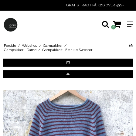
GRATIS FRAGT PÅ KØB OVER 499,-
0
Forside
/
Webshop
/
Garnpakker
/
Garnpakker - Dame
/
Garnpakke til Frankie Sweater