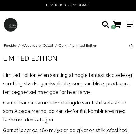
LEVERING 1-4 HVERDAGE
0
Forside
/
Webshop
/
Outlet
/
Garn
/
Limited Edition
LIMITED EDITION
Limited Edition er en samling af nogle fantastisk bløde og
samtidig stærke garnkvaliteter, som kun bliver produceret
i en begrænset mængde for hver farve.
Garnet har ca. samme løbelængde samt strikkefasthed
som Alpaca Merino, og kan derfor fint kombineres med
farverne i den kategori.
Garnet løber ca. 160 m/50 gr, og giver en strikkefasthed