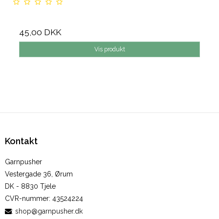
45,00 DKK
Vis produkt
Kontakt
Garnpusher
Vestergade 36, Ørum
DK - 8830 Tjele
CVR-nummer
:
43524224
:
shop@garnpusher.dk