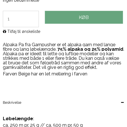
Ingen bedømmelse
KØB
Tilføj til ønskeliste
Alpaka Pa fra Garnpusher er et alpaka garn med lange
fibre og lang løbelængde.
75% alpaka og 25% polyamid
.
Alpaka pa er ideelt til lette og luftige modeller og kan
strikkes med både 1 eller flere tråde. Du kan også vælge
at bruge det som følgetråd sammen med andre af vores
garnkvaliteter. Det vil give en rigtig god effekt.
Farven Beige har en let mellering i farven
Beskrivelse
Løbelængde
:
ca. 250 m pr. 25 g // ca. 500 m pr. 50 g