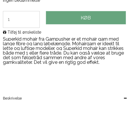
Ingen bedømmelse
KØB
Tilføj til ønskeliste
Superkid mohair fra Garnpusher er et mohair garn med
lange fibre og lang løbelængde.
Mohairgarn er ideelt til
lette og luftige modeller, og Superkid mohair kan strikkes
både med 1 eller flere tråde. Du kan også vælge at bruge
det som følgetråd sammen med andre af vores
garnkvaliteter. Det vil give en rigtig god effekt.
Beskrivelse