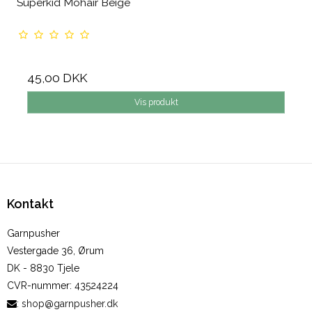
Superkid Mohair Beige
45,00 DKK
Vis produkt
Kontakt
Garnpusher
Vestergade 36, Ørum
DK - 8830 Tjele
CVR-nummer
:
43524224
:
shop@garnpusher.dk