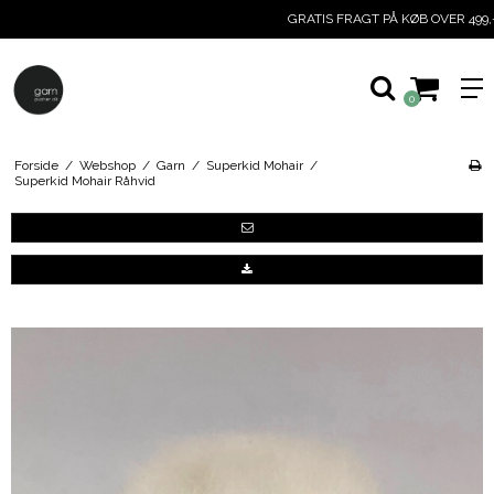
GRATIS FRAGT PÅ KØB OVER 499,-
0
Forside
/
Webshop
/
Garn
/
Superkid Mohair
/
Superkid Mohair Råhvid