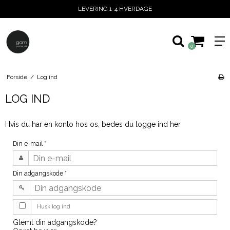
LEVERING 1-4 HVERDAGE
0
Forside
/
Log ind
LOG IND
Hvis du har en konto hos os, bedes du logge ind her
Din e-mail
*
Din adgangskode
*
Husk log ind
Glemt din adgangskode?