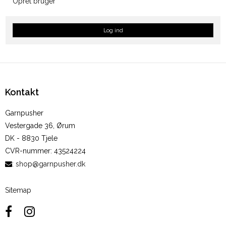
Opret bruger
Log ind
Kontakt
Garnpusher
Vestergade 36, Ørum
DK - 8830 Tjele
CVR-nummer
:
43524224
:
shop@garnpusher.dk
Sitemap