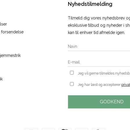
Nyhedstilmelding
Tilmeld dig vores nyhedsbrev 
lser
eksklusive tilbud og nyheder i 
r forsendelse
kan til enhver tid afmelde igen.
hjemmestrik
Jeg vil gerne tilmeldes nyheds
ik
Jeg har læst og accepterer
priva
GODKEND