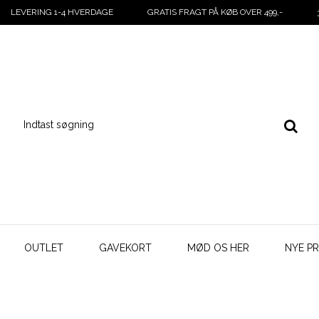
LEVERING 1-4 HVERDAGE
GRATIS FRAGT PÅ KØB OVER 499,-
OUTLET
GAVEKORT
MØD OS HER
NYE P