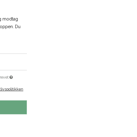
og modtag
shoppen. Du
brevet
tlivspolitikken