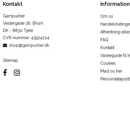
Kontakt
Information
Garnpusher
Om os
Vestergade 36, Ørum
Handelsbetinge
DK - 8830 Tjele
Afhentning elle
CVR-nummer
:
43524224
FAQ
:
shop@garnpusher.dk
Kontakt
Vaskeguide til 
Sitemap
Cookies
Mød os her
Persondatapolit